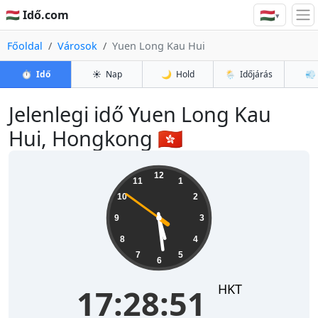
🇭🇺
🇭🇺 Idő.com
▾
Főoldal
Városok
Yuen Long Kau Hui
⏱️
Idő
☀️
Nap
🌙
Hold
🌦️
Időjárás
💨
Jelenlegi idő Yuen Long Kau
Hui, Hongkong 🇭🇰
17:28:51
12
11
1
10
2
9
3
8
4
7
5
6
HKT
17:28:51