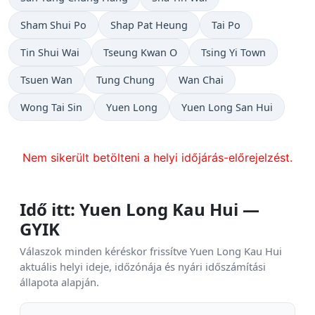
Sham Shui Po
Shap Pat Heung
Tai Po
Tin Shui Wai
Tseung Kwan O
Tsing Yi Town
Tsuen Wan
Tung Chung
Wan Chai
Wong Tai Sin
Yuen Long
Yuen Long San Hui
Nem sikerült betölteni a helyi időjárás-előrejelzést.
Idő itt: Yuen Long Kau Hui —
GYIK
Válaszok minden kéréskor frissítve Yuen Long Kau Hui
aktuális helyi ideje, időzónája és nyári időszámítási
állapota alapján.