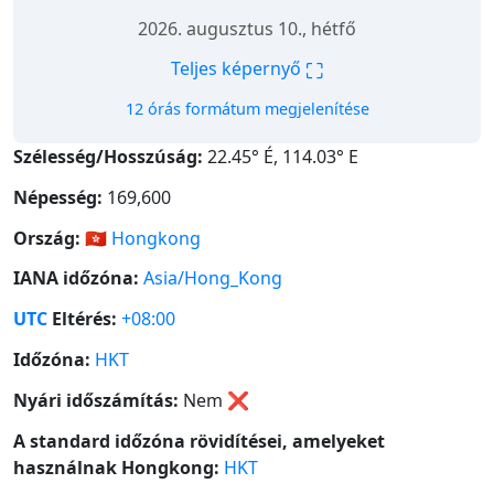
2026. augusztus 10., hétfő
⛶
Teljes képernyő
12 órás formátum megjelenítése
Szélesség/Hosszúság:
22.45° É, 114.03° E
Népesség:
169,600
Ország:
🇭🇰
Hongkong
IANA időzóna:
Asia/Hong_Kong
UTC
Eltérés:
+08:00
Időzóna:
HKT
Nyári időszámítás:
Nem
❌
A standard időzóna rövidítései, amelyeket
használnak Hongkong:
HKT