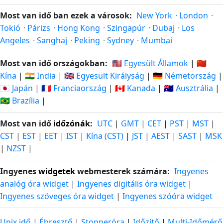
Most van idő ban ezek a városok:
New York
·
London
·
Tokió
·
Párizs
·
Hong Kong
·
Szingapúr
·
Dubaj
·
Los
Angeles
·
Sanghaj
·
Peking
·
Sydney
·
Mumbai
Most van idő országokban:
🇺🇸 Egyesült Államok
|
🇨🇳
Kína
|
🇮🇳 India
|
🇬🇧 Egyesült Királyság
|
🇩🇪 Németország
|
🇯🇵 Japán
|
🇫🇷 Franciaország
|
🇨🇦 Kanada
|
🇦🇺 Ausztrália
|
🇧🇷 Brazília
|
Most van idő
időzónák
:
UTC
|
GMT
|
CET
|
PST
|
MST
|
CST
|
EST
|
EET
|
IST
|
Kína (CST)
|
JST
|
AEST
|
SAST
|
MSK
|
NZST
|
Ingyenes
widgetek
webmesterek számára:
Ingyenes
analóg óra widget
|
Ingyenes digitális óra widget
|
Ingyenes szöveges óra widget
|
Ingyenes szóóra widget
Unix idő
|
Ébresztő
|
Stopperóra
|
Időzítő
|
Multi-Időmérő