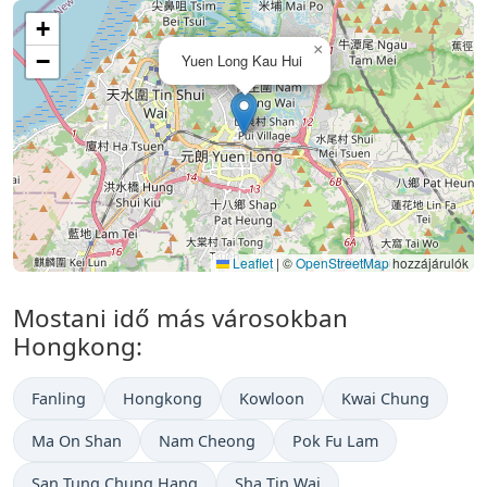
+
×
−
Yuen Long Kau Hui
Leaflet
|
©
OpenStreetMap
hozzájárulók
Mostani idő más városokban
Hongkong:
Fanling
Hongkong
Kowloon
Kwai Chung
Ma On Shan
Nam Cheong
Pok Fu Lam
San Tung Chung Hang
Sha Tin Wai