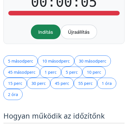
00:00:05
Indítás
Újraállítás
5 másodperc
10 másodperc
30 másodperc
45 másodperc
1 perc
5 perc
10 perc
15 perc
30 perc
45 perc
55 perc
1 óra
2 óra
Hogyan működik az időzítőnk