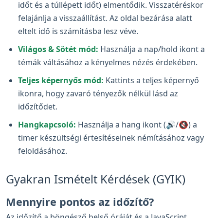
időt és a túllépett időt) elmentődik. Visszatéréskor
felajánlja a visszaállítást. Az oldal bezárása alatt
eltelt idő is számításba lesz véve.
Világos & Sötét mód:
Használja a nap/hold ikont a
témák váltásához a kényelmes nézés érdekében.
Teljes képernyős mód:
Kattints a teljes képernyő
ikonra, hogy zavaró tényezők nélkül lásd az
időzítődet.
Hangkapcsoló:
Használja a hang ikont (🔊/🔇) a
timer készültségi értesítéseinek némításához vagy
feloldásához.
Gyakran Ismételt Kérdések (GYIK)
Mennyire pontos az időzítő?
Az időzítő a böngésző belső óráját és a JavaScript