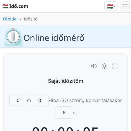
🇭🇺
🇭🇺 Idő.com
▾
Főoldal
Időzítő
⏲️
Online időmérő
m
Hiba ISO sztring konvertálásakor
s