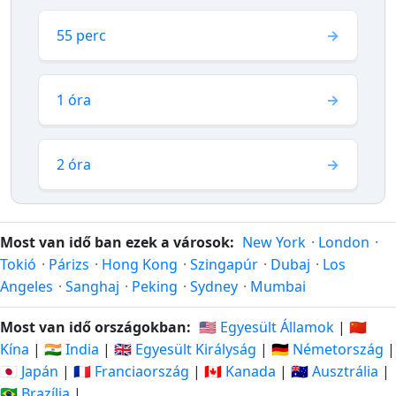
55 perc
1 óra
2 óra
Most van idő ban ezek a városok:
New York
·
London
·
Tokió
·
Párizs
·
Hong Kong
·
Szingapúr
·
Dubaj
·
Los
Angeles
·
Sanghaj
·
Peking
·
Sydney
·
Mumbai
Most van idő országokban:
🇺🇸 Egyesült Államok
|
🇨🇳
Kína
|
🇮🇳 India
|
🇬🇧 Egyesült Királyság
|
🇩🇪 Németország
|
🇯🇵 Japán
|
🇫🇷 Franciaország
|
🇨🇦 Kanada
|
🇦🇺 Ausztrália
|
🇧🇷 Brazília
|