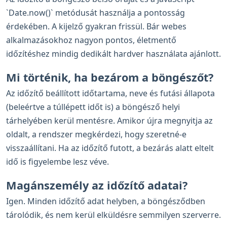
`Date.now()` metódusát használja a pontosság
érdekében. A kijelző gyakran frissül. Bár webes
alkalmazásokhoz nagyon pontos, életmentő
időzítéshez mindig dedikált hardver használata ajánlott.
Mi történik, ha bezárom a böngészőt?
Az időzítő beállított időtartama, neve és futási állapota
(beleértve a túllépett időt is) a böngésző helyi
tárhelyében kerül mentésre. Amikor újra megnyitja az
oldalt, a rendszer megkérdezi, hogy szeretné-e
visszaállítani. Ha az időzítő futott, a bezárás alatt eltelt
idő is figyelembe lesz véve.
Magánszemély az időzítő adatai?
Igen. Minden időzítő adat helyben, a böngésződben
tárolódik, és nem kerül elküldésre semmilyen szerverre.