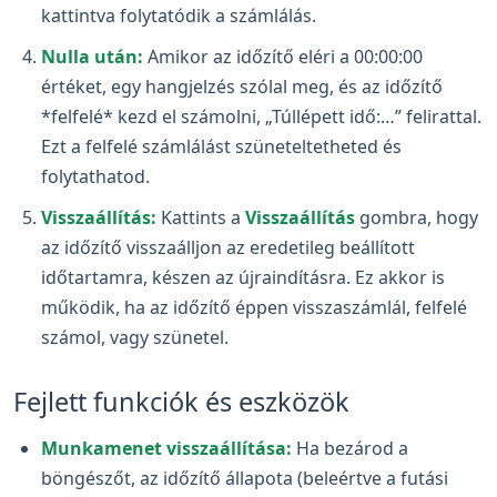
kattintva folytatódik a számlálás.
Nulla után:
Amikor az időzítő eléri a 00:00:00
értéket, egy hangjelzés szólal meg, és az időzítő
*felfelé* kezd el számolni, „Túllépett idő:…” felirattal.
Ezt a felfelé számlálást szüneteltetheted és
folytathatod.
Visszaállítás:
Kattints a
Visszaállítás
gombra, hogy
az időzítő visszaálljon az eredetileg beállított
időtartamra, készen az újraindításra. Ez akkor is
működik, ha az időzítő éppen visszaszámlál, felfelé
számol, vagy szünetel.
Fejlett funkciók és eszközök
Munkamenet visszaállítása:
Ha bezárod a
böngészőt, az időzítő állapota (beleértve a futási