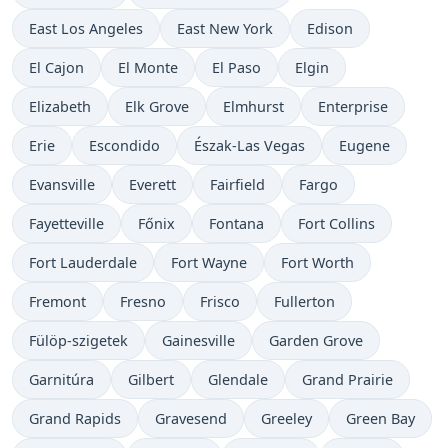
East Los Angeles
East New York
Edison
El Cajon
El Monte
El Paso
Elgin
Elizabeth
Elk Grove
Elmhurst
Enterprise
Erie
Escondido
Észak-Las Vegas
Eugene
Evansville
Everett
Fairfield
Fargo
Fayetteville
Főnix
Fontana
Fort Collins
Fort Lauderdale
Fort Wayne
Fort Worth
Fremont
Fresno
Frisco
Fullerton
Fülöp-szigetek
Gainesville
Garden Grove
Garnitúra
Gilbert
Glendale
Grand Prairie
Grand Rapids
Gravesend
Greeley
Green Bay