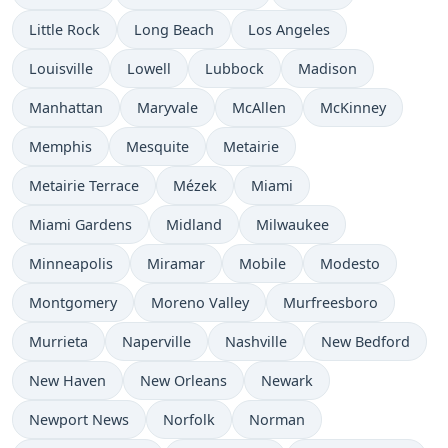
Little Rock
Long Beach
Los Angeles
Louisville
Lowell
Lubbock
Madison
Manhattan
Maryvale
McAllen
McKinney
Memphis
Mesquite
Metairie
Metairie Terrace
Mézek
Miami
Miami Gardens
Midland
Milwaukee
Minneapolis
Miramar
Mobile
Modesto
Montgomery
Moreno Valley
Murfreesboro
Murrieta
Naperville
Nashville
New Bedford
New Haven
New Orleans
Newark
Newport News
Norfolk
Norman