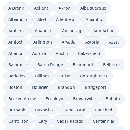
A Bronx
Abilene
Akron
Albuquerque
Alhambra
Alief
Allentown
Amarillo
Amherst
Anaheim
Anchorage
Ann Arbor
Antioch
Arlington
Arvada
Astoria
Asztal
Atlanta
Aurora
Austin
Bakersfield
Baltimore
Baton Rouge
Beaumont
Bellevue
Berkeley
Billings
Boise
Borough Park
Boston
Boulder
Brandon
Bridgeport
Broken Arrow
Brooklyn
Brownsville
Buffalo
Burbank
Bushwick
Cape Coral
Carlsbad
Carrollton
Cary
Cedar Rapids
Centennial