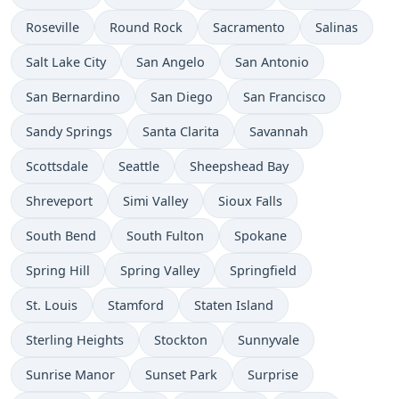
Roseville
Round Rock
Sacramento
Salinas
Salt Lake City
San Angelo
San Antonio
San Bernardino
San Diego
San Francisco
Sandy Springs
Santa Clarita
Savannah
Scottsdale
Seattle
Sheepshead Bay
Shreveport
Simi Valley
Sioux Falls
South Bend
South Fulton
Spokane
Spring Hill
Spring Valley
Springfield
St. Louis
Stamford
Staten Island
Sterling Heights
Stockton
Sunnyvale
Sunrise Manor
Sunset Park
Surprise