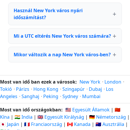
Használ New York város nyári
időszámítást?
Mi a UTC eltérés New York város számára?
Mikor változik a nap New York város-ben?
Most van idő ban ezek a városok:
New York
·
London
·
Tokió
·
Párizs
·
Hong Kong
·
Szingapúr
·
Dubaj
·
Los
Angeles
·
Sanghaj
·
Peking
·
Sydney
·
Mumbai
Most van idő országokban:
🇺🇸 Egyesült Államok
|
🇨🇳
Kína
|
🇮🇳 India
|
🇬🇧 Egyesült Királyság
|
🇩🇪 Németország
|
🇯🇵 Japán
|
🇫🇷 Franciaország
|
🇨🇦 Kanada
|
🇦🇺 Ausztrália
|