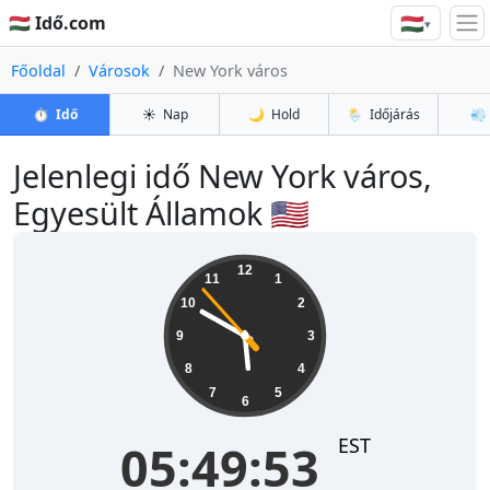
🇭🇺
🇭🇺 Idő.com
▾
Főoldal
Városok
New York város
⏱️
Idő
☀️
Nap
🌙
Hold
🌦️
Időjárás
💨
Jelenlegi idő New York város,
Egyesült Államok 🇺🇸
05:49:53
12
11
1
10
2
9
3
8
4
7
5
6
EST
05:49:53