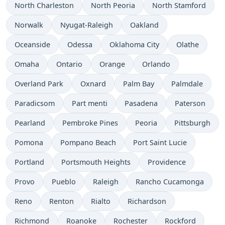
North Charleston
North Peoria
North Stamford
Norwalk
Nyugat-Raleigh
Oakland
Oceanside
Odessa
Oklahoma City
Olathe
Omaha
Ontario
Orange
Orlando
Overland Park
Oxnard
Palm Bay
Palmdale
Paradicsom
Part menti
Pasadena
Paterson
Pearland
Pembroke Pines
Peoria
Pittsburgh
Pomona
Pompano Beach
Port Saint Lucie
Portland
Portsmouth Heights
Providence
Provo
Pueblo
Raleigh
Rancho Cucamonga
Reno
Renton
Rialto
Richardson
Richmond
Roanoke
Rochester
Rockford