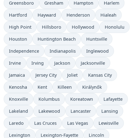
Greensboro
Gresham
Hampton
Harlem
Hartford
Hayward
Henderson
Hialeah
High Point
Hillsboro
Hollywood
Honolulu
Houston
Huntington Beach
Huntsville
Independence
Indianapolis
Inglewood
Irvine
Irving
Jackson
Jacksonville
Jamaica
Jersey City
Joliet
Kansas City
Kenosha
Kent
Killeen
Királynők
Knoxville
Kolumbus
Koreatown
Lafayette
Lakeland
Lakewood
Lancaster
Lansing
Laredo
Las Cruces
Las Vegas
Lewisville
Lexington
Lexington-Fayette
Lincoln