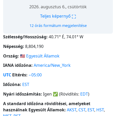
2026. augusztus 6., csütörtök
⛶
Teljes képernyő
12 órás formátum megjelenítése
Szélesség/Hosszúság:
40.71° É, 74.01° W
Népesség:
8,804,190
Ország:
🇺🇸
Egyesült Államok
IANA időzóna:
America/New_York
UTC
Eltérés:
−05:00
Időzóna:
EST
Nyári időszámítás:
Igen
✅
(Rövidítés:
EDT
)
A standard időzóna rövidítései, amelyeket
használnak Egyesült Államok:
AKST
,
CST
,
EST
,
HST
,
MST
,
PST