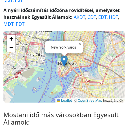
A nyári időszámítás időzóna rövidítései, amelyeket
használnak Egyesült Államok:
AKDT
,
CDT
,
EDT
,
HDT
,
MDT
,
PDT
+
×
−
New York város
Leaflet
|
©
OpenStreetMap
hozzájárulók
Mostani idő más városokban Egyesült
Államok: