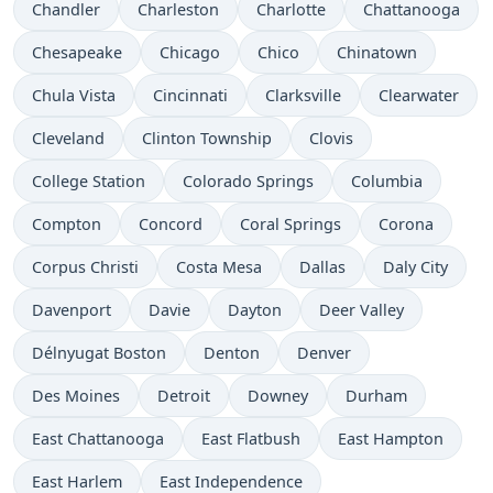
Chandler
Charleston
Charlotte
Chattanooga
Chesapeake
Chicago
Chico
Chinatown
Chula Vista
Cincinnati
Clarksville
Clearwater
Cleveland
Clinton Township
Clovis
College Station
Colorado Springs
Columbia
Compton
Concord
Coral Springs
Corona
Corpus Christi
Costa Mesa
Dallas
Daly City
Davenport
Davie
Dayton
Deer Valley
Délnyugat Boston
Denton
Denver
Des Moines
Detroit
Downey
Durham
East Chattanooga
East Flatbush
East Hampton
East Harlem
East Independence