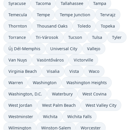
Syracuse
Tacoma
Tallahassee
Tampa
Temecula
Tempe
Tempe Junction
Tervrajz
Thornton
Thousand Oaks
Toledo
Topeka
Torrance
Tri-Városok
Tucson
Tulsa
Tyler
Új Dél-Memphis
Universal City
Vallejo
Van Nuys
Vasöntőváros
Victorville
Virginia Beach
Visalia
Vista
Waco
Warren
Washington
Washington Heights
Washington, D.C.
Waterbury
West Covina
West Jordan
West Palm Beach
West Valley City
Westminster
Wichita
Wichita Falls
Wilmington
Winston-Salem
Worcester