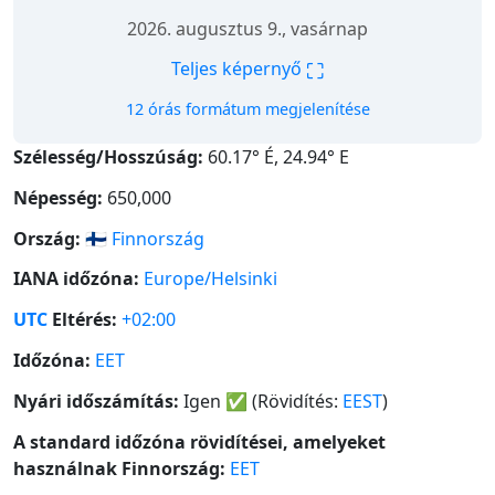
2026. augusztus 9., vasárnap
⛶
Teljes képernyő
12 órás formátum megjelenítése
Szélesség/Hosszúság:
60.17° É, 24.94° E
Népesség:
650,000
Ország:
🇫🇮
Finnország
IANA időzóna:
Europe/Helsinki
UTC
Eltérés:
+02:00
Időzóna:
EET
Nyári időszámítás:
Igen
✅
(Rövidítés:
EEST
)
A standard időzóna rövidítései, amelyeket
használnak Finnország:
EET