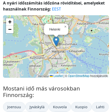
A nyári időszámítás időzóna rövidítései, amelyeket
használnak Finnország:
EEST
+
×
−
Helsinki
Leaflet
|
©
OpenStreetMap
hozzájárulók
Mostani idő más városokban
Finnország:
Joensuu
Jyväskylä
Kouvola
Kuopio
Lahti