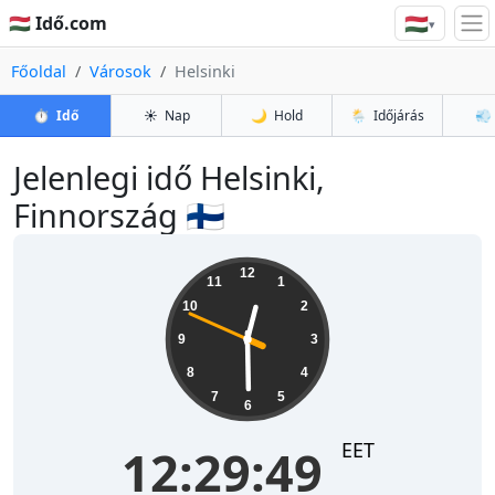
🇭🇺
🇭🇺 Idő.com
▾
Főoldal
Városok
Helsinki
⏱️
Idő
☀️
Nap
🌙
Hold
🌦️
Időjárás
💨
Jelenlegi idő Helsinki,
Finnország 🇫🇮
12:29:50
12
11
1
10
2
9
3
8
4
7
5
6
EET
12:29:50