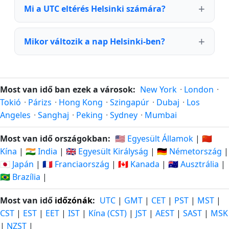
Mi a UTC eltérés Helsinki számára?
Mikor változik a nap Helsinki-ben?
Most van idő ban ezek a városok:
New York
·
London
·
Tokió
·
Párizs
·
Hong Kong
·
Szingapúr
·
Dubaj
·
Los
Angeles
·
Sanghaj
·
Peking
·
Sydney
·
Mumbai
Most van idő országokban:
🇺🇸 Egyesült Államok
|
🇨🇳
Kína
|
🇮🇳 India
|
🇬🇧 Egyesült Királyság
|
🇩🇪 Németország
|
🇯🇵 Japán
|
🇫🇷 Franciaország
|
🇨🇦 Kanada
|
🇦🇺 Ausztrália
|
🇧🇷 Brazília
|
Most van idő
időzónák
:
UTC
|
GMT
|
CET
|
PST
|
MST
|
CST
|
EST
|
EET
|
IST
|
Kína (CST)
|
JST
|
AEST
|
SAST
|
MSK
|
NZST
|