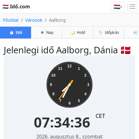
🇭🇺
🇭🇺 Idő.com
▾
Főoldal
Városok
Aalborg
⏱️
Idő
☀️
Nap
🌙
Hold
🌦️
Időjárás
💨
Jelenlegi idő Aalborg, Dánia 🇩🇰
07:34:37
12
11
1
10
2
9
3
8
4
7
5
6
CET
07:34:37
2026. augusztus 8., szombat