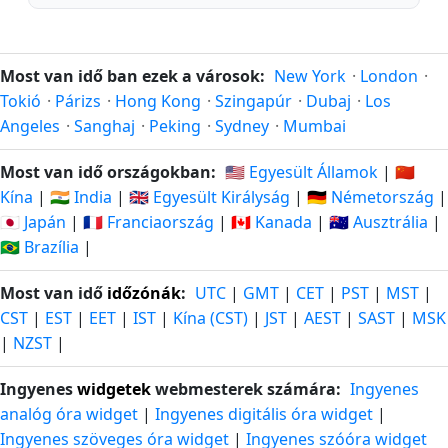
Most van idő ban ezek a városok:
New York
·
London
·
Tokió
·
Párizs
·
Hong Kong
·
Szingapúr
·
Dubaj
·
Los
Angeles
·
Sanghaj
·
Peking
·
Sydney
·
Mumbai
Most van idő országokban:
🇺🇸 Egyesült Államok
|
🇨🇳
Kína
|
🇮🇳 India
|
🇬🇧 Egyesült Királyság
|
🇩🇪 Németország
|
🇯🇵 Japán
|
🇫🇷 Franciaország
|
🇨🇦 Kanada
|
🇦🇺 Ausztrália
|
🇧🇷 Brazília
|
Most van idő
időzónák
:
UTC
|
GMT
|
CET
|
PST
|
MST
|
CST
|
EST
|
EET
|
IST
|
Kína (CST)
|
JST
|
AEST
|
SAST
|
MSK
|
NZST
|
Ingyenes
widgetek
webmesterek számára:
Ingyenes
analóg óra widget
|
Ingyenes digitális óra widget
|
Ingyenes szöveges óra widget
|
Ingyenes szóóra widget