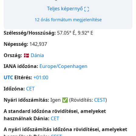
⛶
Teljes képernyő
12 órás formátum megjelenítése
Szélesség/Hosszúság:
57.05° É, 9.92° E
Népesség:
142,937
Ország:
🇩🇰
Dánia
IANA időzóna:
Europe/Copenhagen
UTC
Eltérés:
+01:00
Időzóna:
CET
Nyári időszámítás:
Igen
✅
(Rövidítés:
CEST
)
A standard időzóna rövidítései, amelyeket
használnak Dánia:
CET
A nyári időszámítás időzóna rövidítései, amelyeket