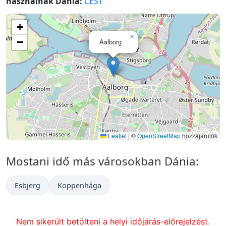
használnak Dánia:
CEST
+
×
−
Aalborg
Leaflet
|
©
OpenStreetMap
hozzájárulók
Mostani idő más városokban Dánia:
Esbjerg
Koppenhága
Nem sikerült betölteni a helyi időjárás-előrejelzést.